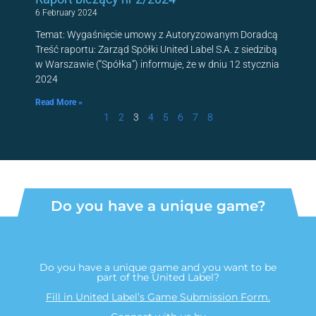
6 February 2024
Temat: Wygaśnięcie umowy z Autoryzowanym Doradcą
Treść raportu: Zarząd Spółki United Label S.A. z siedzibą
w Warszawie (“Spółka”) informuje, że w dniu 12 stycznia
2024
Read More »
1
2
3
4
5
6
7
8
Do you have a unique game?
Do you have a unique game and you want to be
part of the United Label?
Fill in United Label’s Game Submission Form.