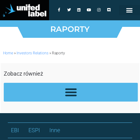
RAPORTY
Home
»
Investors Relations
»
Raporty
Zobacz również
EBI
ESPI
Inne